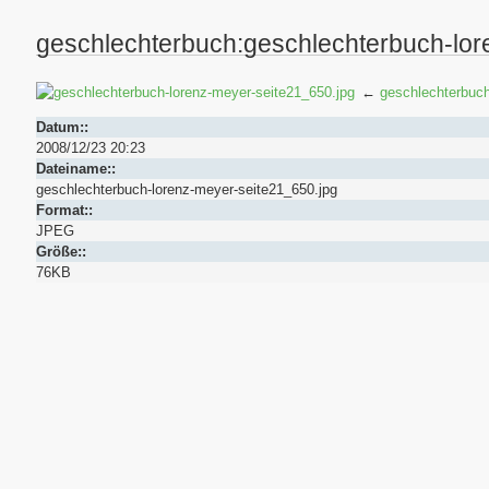
geschlechterbuch:geschlechterbuch-lor
←
geschlechterbuc
Datum::
2008/12/23 20:23
Dateiname::
geschlechterbuch-lorenz-meyer-seite21_650.jpg
Format::
JPEG
Größe::
76KB