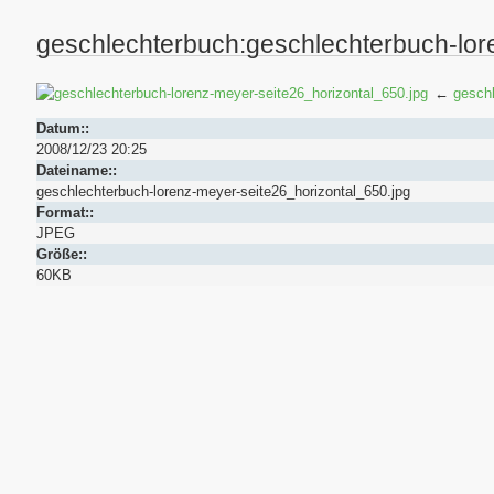
geschlechterbuch:geschlechterbuch-lor
←
gesch
Datum::
2008/12/23 20:25
Dateiname::
geschlechterbuch-lorenz-meyer-seite26_horizontal_650.jpg
Format::
JPEG
Größe::
60KB